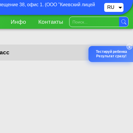
омещение 38, офис 1. (ООО "Киевский лицей
RU
UA
Инфо
Контакты
×
асс​
Тестируй ребенка
Результат сразу!