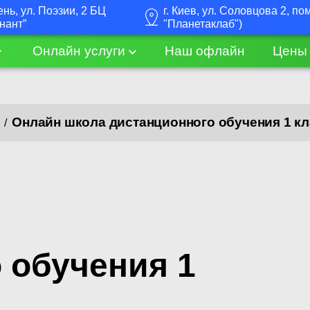
ень, ул. Поэзии, 2 БЦ
г. Киев, ул. Соловцова 2, п
нант”
"Планетаклаб")
Онлайн услуги
Наш офлайн
Цены
Онлайн школа дистанционного обучения 1 кл
/
 обучения 1