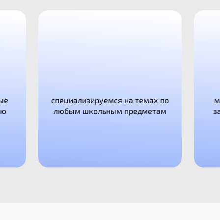
ые
специализируемся на темах по
м
ую
любым школьным предметам
з