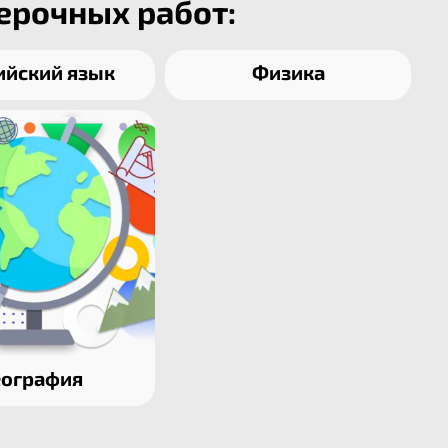
ерочных работ:
ийский язык
Физика
еография