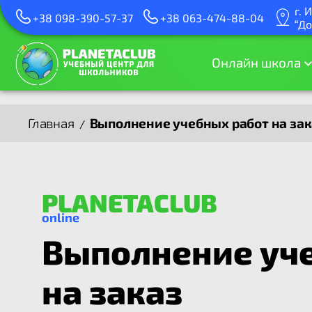
г. 
+38 098-390-57-37
+38 063-474-88-04
“Д
Онлайн школа
Главная
Выполнение учебных работ на зак
/
PLANETACLUB
online
Выполнение уч
на заказ