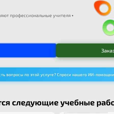
лняют профессиональные учителя •
Зака
сть вопросы по этой услуге? Спроси нашего ИИ-помощн
ся следующие учебные рабо