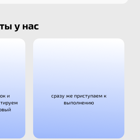
ты у нас
ок и
сразу же приступаем к
ктируем
выполнению
овый