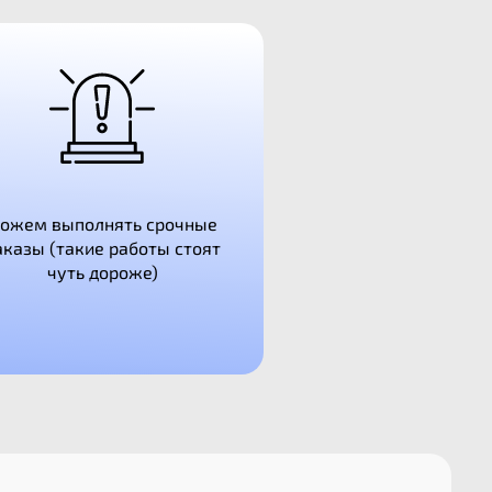
ожем выполнять срочные
аказы (такие работы стоят
чуть дороже)