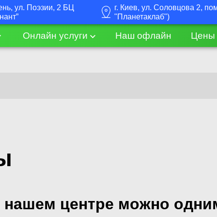
ень, ул. Поэзии, 2 БЦ
г. Киев, ул. Соловцова 2, п
нант”
"Планетаклаб")
Онлайн услуги
Наш офлайн
Цены
ы
 нашем центре можно одним