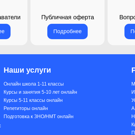
ватели​
Публичная оферта
Вопр
ее
Подробнее
П
Наши услуги
Онлайн школа 1-11 классы
М
Курсы и занятия 5-10 лет онлайн
И
Курсы 5-11 классы онлайн
У
Репетиторы онлайн
А
Подготовка к ЗНО/НМТ онлайн
Н
К
с
П