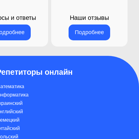
осы и ответы
Наши отзывы
одробнее
Подробнее
Репетиторы онлайн
атематика
нформатика
краинский
нглийский
емецкий
итайский
ольский