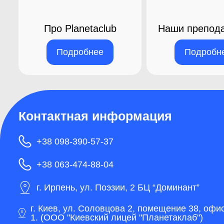
Про Planetaclub
Наши препода
Подробнее
Подробн
Контактная информация
+38 098-390-57-37
+38 063-474-88-04
г. Ирпень, ул. Поэзии, 2 БЦ “Доминант”
г. Киев, ул. Соловцова 2, помещение 38, офи
1. (ООО "Киевский лицей "Планетаклаб")