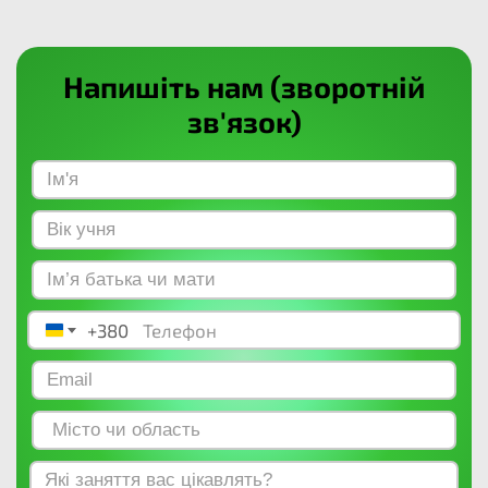
Напишіть нам (зворотній
зв'язок)
+380
Ukraine +380