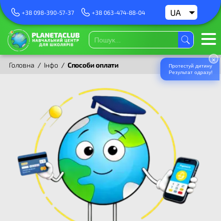
UA
RU
+38 098-390-57-37
+38 063-474-88-04
×
Головна
/
Інфо
/
Способи оплати
Протестуй дитину
Результат одразу!