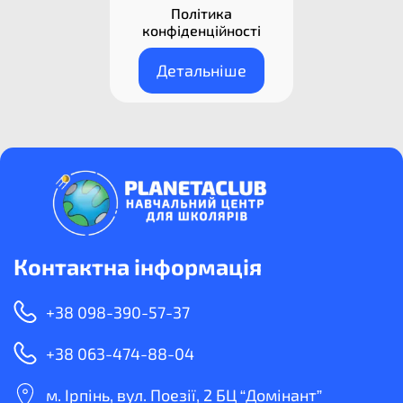
Політика
конфіденційності
Детальніше
Контактна інформація
+38 098-390-57-37
+38 063-474-88-04
м. Ірпінь, вул. Поезії, 2 БЦ “Домінант”