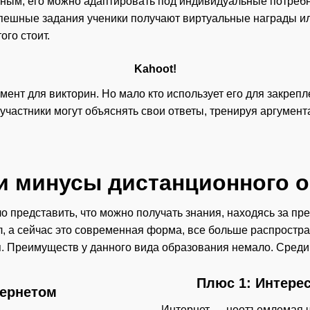
ным, его можно адаптировать под индивидуальные потребн
пешные задания ученики получают виртуальные награды ил
ого стоит.
Kahoot!
мент для викторин. Но мало кто использует его для закре
участники могут объяснять свои ответы, тренируя аргумент
 минусы дистанционного 
 представить, что можно получать знания, находясь за пре
ал, а сейчас это современная форма, все больше распрос
я. Преимуществ у данного вида образования немало. Сред
Плюс 1: Интере
Интернет — неотъемлемая ча