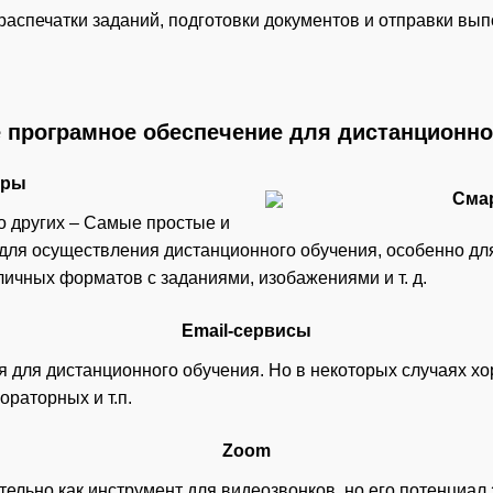
аспечатки заданий, подготовки документов и отправки вып
 програмное обеспечение для дистанционно
еры
о других – Самые простые и
ля осуществления дистанционного обучения, особенно дл
чных форматов с заданиями, изобажениями и т. д.
Email-сервисы
 для дистанционного обучения. Но в некоторых случаях х
раторных и т.п.
Zoom
льно как инструмент для видеозвонков, но его потенциал