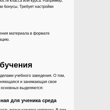
ости класса или курса. Например,
и бонусы. Требует настройки
пления материала в формате
ацию.
обучения
делами учебного заведения. О том,
траняющаяся и занимающая свое
и основных выделяются:
сная для ученика среда
сть жизни каждого человека. В том