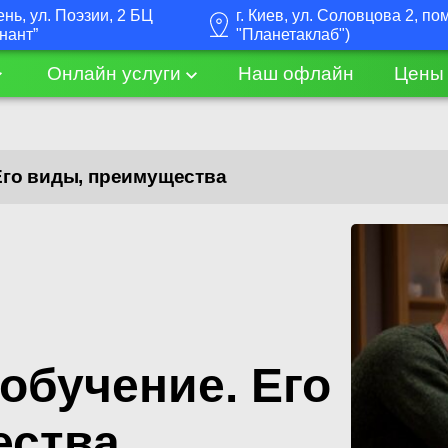
ень, ул. Поэзии, 2 БЦ
г. Киев, ул. Соловцова 2, п
нант”
"Планетаклаб")
Онлайн услуги
Наш офлайн
Цены
Его виды, преимущества
обучение. Его
ества