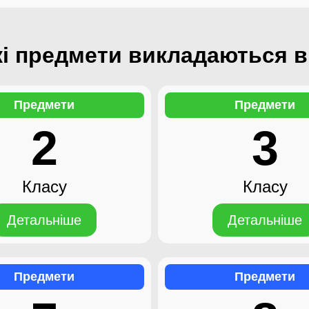
кі предмети викладаються в
Предмети
Предмети
2
3
Класу
Класу
Детальніше
Детальніше
Предмети
Предмети