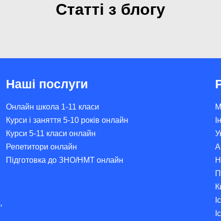
Статті з блогу
атику
Булінг у школі. Що це
Наші послуги
Онлайн школа 1-11 класи
М
Курси і заняття 5-10 років онлайн
І
Курси 5-11 класи онлайн
У
Репетитори онлайн
А
Підготовка до ЗНО/НМТ онлайн
Н
П
К
І
,
І