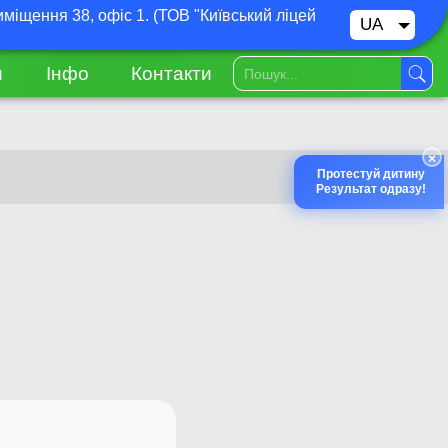
иміщення 38, офіс 1. (ТОВ "Київський ліцей
UA
RU
и
Інфо
Контакти
×
Протестуй дитину
Результат одразу!