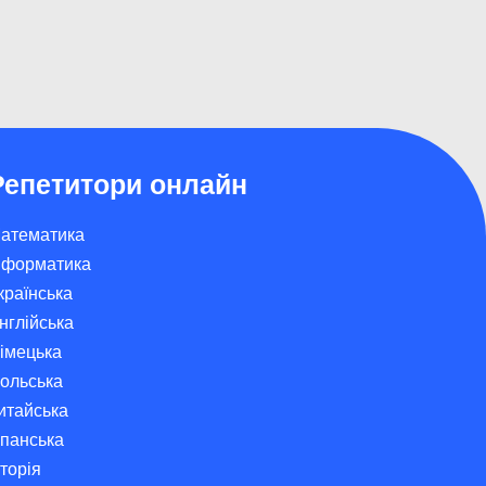
?
Як добре вчитися
Репетитори онлайн
атематика
нформатика
країнська
нглійська
імецька
ольська
итайська
спанська
сторія