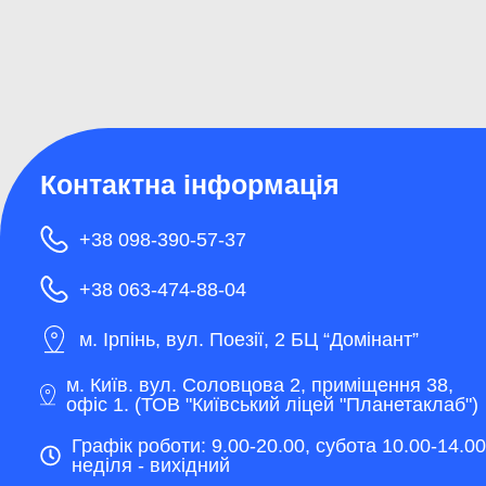
НМТ з математики
матем
Контактна інформація
+38 098-390-57-37
+38 063-474-88-04
м. Ірпінь, вул. Поезії, 2 БЦ “Домінант”
м. Київ. вул. Соловцова 2, приміщення 38,
офіс 1. (ТОВ "Київський ліцей "Планетаклаб")
Графік роботи: 9.00-20.00, субота 10.00-14.00
неділя - вихідний