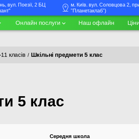
інь, вул. Поезії, 2 БЦ
м. Київ. вул. Соловцова 2, пр
нант”
"Планетаклаб")
Онлайн послуги
Наш офлайн
Цін
11 класів​
Шкільні предмети 5 клас
/
и 5 клас
Середня школа