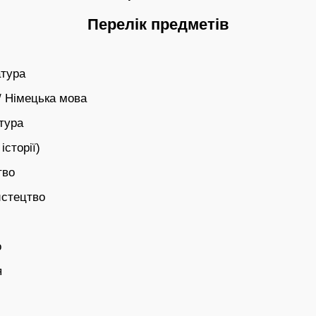
Перелік предметів
атура
/ Німецька мова
тура
історії)
тво
истецтво
о
я