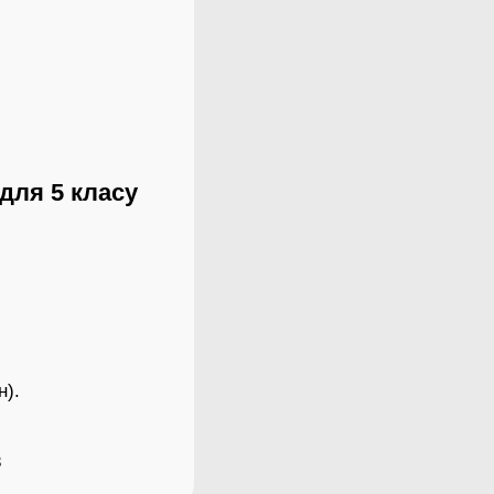
 для 5 класу
н).
в