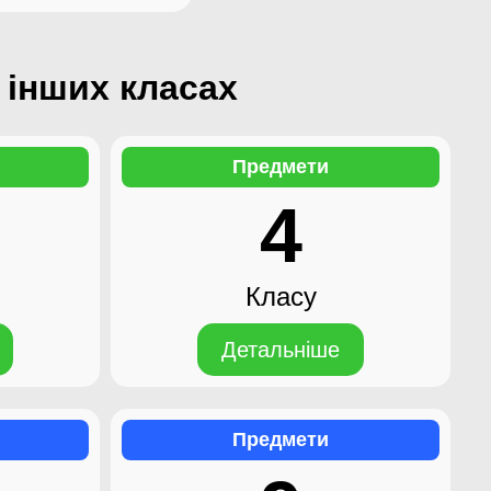
 інших класах
Предмети
4
Класу
Детальніше
Предмети