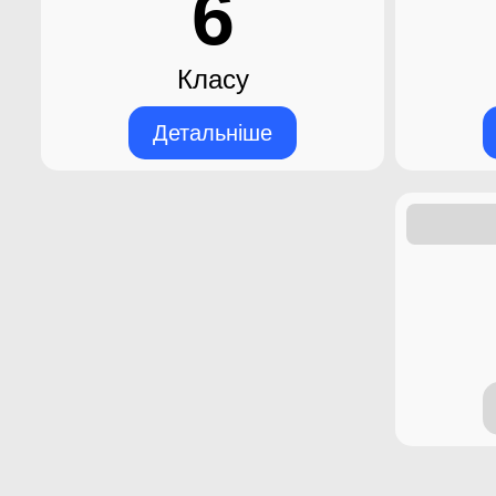
6
Класу
Детальніше
31.05.2024
24.
Як підготуватися до ЗНО/
Як зро