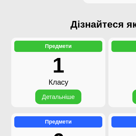
Дізнайтеся я
Предмети
1
Класу
Детальніше
Предмети