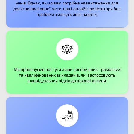
учнів. Однак, якщо вам потрібне навантаження для
досягнення певної мети, наші онлайн-репетитори без
проблем зможуть його надати.
Ми пропонуємо послуги лише досвідчених, грамотних
та кваліфікованих викладачів, які застосовують
індивідуальний підхід до кожної дитини.