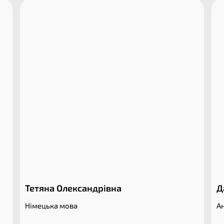
Тетяна Олександрівна
Д
Німецька мова
Ан