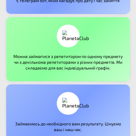
Є телеграм бот, який нагадує про дату і час заняття
Можна займатися з репетитором по одному предмету
чи з декількома репетиторами з різних предметів. Ми
складаємо для вас індивідуальний графік.
Займаємось до необхідного вам результату. Цінуємо
ваш і наш час.