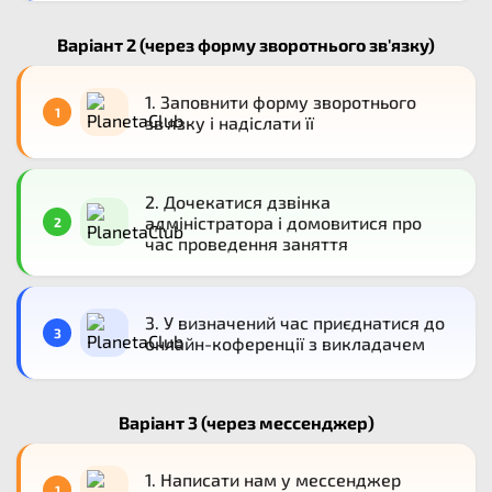
одному темпі.
Варіант 2 (через форму зворотнього зв'язку)
Реєструйтесь на пробний урок – і давайте
разом відкриємо для вашої дитини світ
1. Заповнити форму зворотнього
знань!
1
зв'язку і надіслати її
2. Дочекатися дзвінка
адміністратора і домовитися про
2
час проведення заняття
3. У визначений час приєднатися до
3
онлайн-коференції з викладачем
Варіант 3 (через мессенджер)
1. Написати нам у мессенджер
1