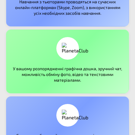
Навчання з тьюторами проводяться на сучасних
онлайн-платформах (Skype, Zoom), з використанням
усіх необхідних засобів навчання.
У вашому розпорядженні графічна дошка, зручний чат,
можливість обміну фото, відео та текстовими
матеріалами.