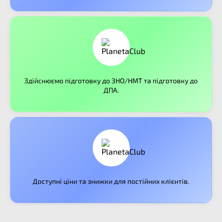
Здійснюємо підготовку до ЗНО/НМТ та підготовку до
ДПА.
Доступні ціни та знижки для постійних клієнтів.