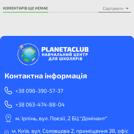
КОМЕНТАРІВ ЩЕ НЕМАЄ
Сортувати
Контактна інформація
+38 098-390-57-37
+38 063-474-88-04
м. Ірпінь, вул. Поезії, 2 БЦ “Домінант”
м. Київ. вул. Соловцова 2, приміщення 38, офіс