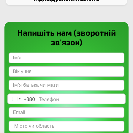
Напишіть нам (зворотній
зв'язок)
+380
Ukraine +380