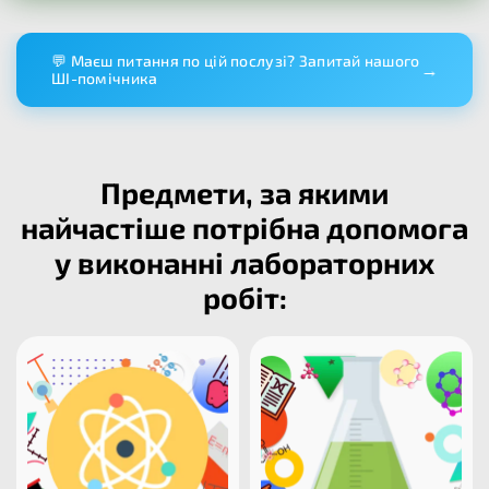
💬 Маєш питання по цій послузі? Запитай нашого
→
ШІ-помічника
Предмети, за якими
найчастіше потрібна допомога
у виконанні лабораторних
робіт: