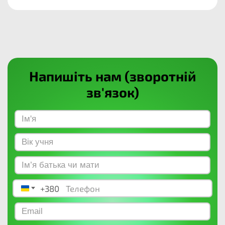
Напишіть нам (зворотній
зв'язок)
+380
Ukraine +380