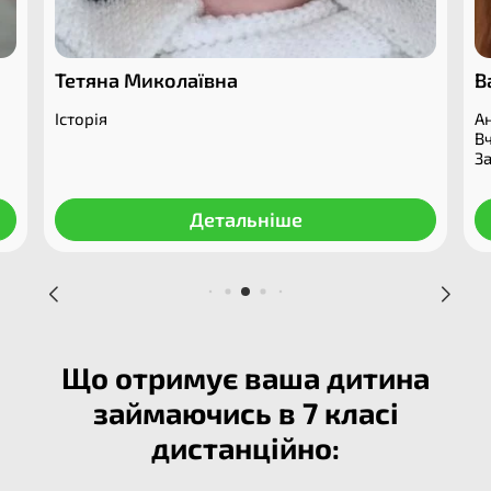
Тетяна Миколаївна
В
Історія
Ан
В
З
Детальніше
Що отримує ваша дитина
займаючись в 7 класі
дистанційно:​