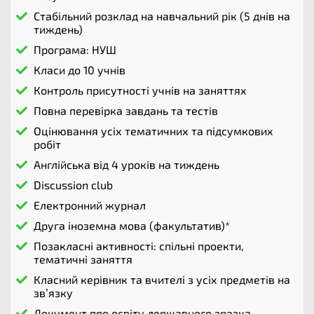
Стабільний розклад на навчальний рік (5 днів на
тиждень)​
Програма: НУШ
Класи до 10 учнів​
Контроль присутності учнів на заняттях​
Повна перевірка завдань та тестів​
Оцінювання усіх тематичних та підсумкових
робіт​
Англійська від 4 уроків на тиждень​
Discussion club​
Електронний журнал​
Друга іноземна мова (факультатив)*
Позакласні активності: спільні проекти,
тематичні заняття​
Класний керівник та вчителі з усіх предметів на
зв’язку​
Документ про освіту державного зразка