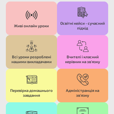
Освітні кейси - сучасний
Живі онлайн уроки​
підхід​
Всі уроки розроблені
Вчителі і класний
нашими викладачами​
керівник на зв'язку​
Перевірка домашнього
Адміністранція на
завдання​
зв'язку​