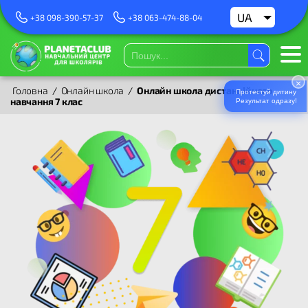
UA
RU
+38 098-390-57-37
+38 063-474-88-04
×
Головна
/
Онлайн школа
/
Онлайн школа дистанційного
Протестуй дитину
навчання 7 клас​
Результат одразу!