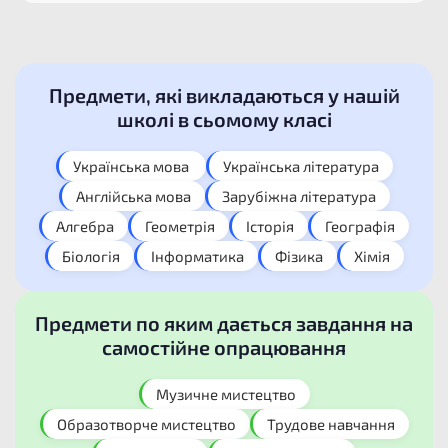
Предмети, які викладаються у нашій
школі в сьомому класі​
Українська мова ​
Українська література​
Англійська мова​
Зарубіжна література​
Алгебра​
Геометрія​
Історія​
Географія​
Біологія​
Інформатика​
Фізика​
Хімія​
Предмети по яким дається завдання на
самостійне опрацювання​
Музичне мистецтво​
Образотворче мистецтво​
Трудове навчання​