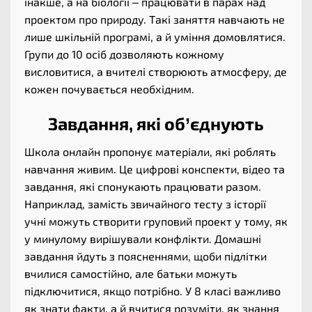
інакше, а на біології – працювати в парах над
проектом про природу. Такі заняття навчають не
лише шкільній програмі, а й уміння домовлятися.
Групи до 10 осіб дозволяють кожному
висловитися, а вчителі створюють атмосферу, де
кожен почувається необхідним.
Завдання, які об’єднують
Школа онлайн пропонує матеріали, які роблять
навчання живим. Це цифрові конспекти, відео та
завдання, які спонукають працювати разом.
Наприклад, замість звичайного тесту з історії
учні можуть створити груповий проект у тому, як
у минулому вирішували конфлікти. Домашні
завдання йдуть з поясненнями, щоби підлітки
вчилися самостійно, але батьки можуть
підключитися, якщо потрібно. У 8 класі важливо
як знати факти, а й вчитися розуміти, як знання