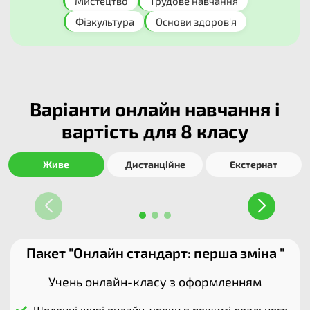
Мистецтво​
Трудове навчання​
Фізкультура​
Основи здоров'я​
Варіанти онлайн навчання і
вартість для 8 класу
Живе
Дистанційне
Екстернат
Пакет "Онлайн стандарт: перша зміна "
Учень онлайн-класу з оформленням
Щоденні живі онлайн-уроки в режимі реального