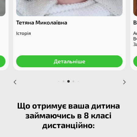
Тетяна Миколаївна
В
Історія
Ан
В
З
Детальніше
Що отримує ваша дитина
займаючись в 8 класі
дистанційно:​