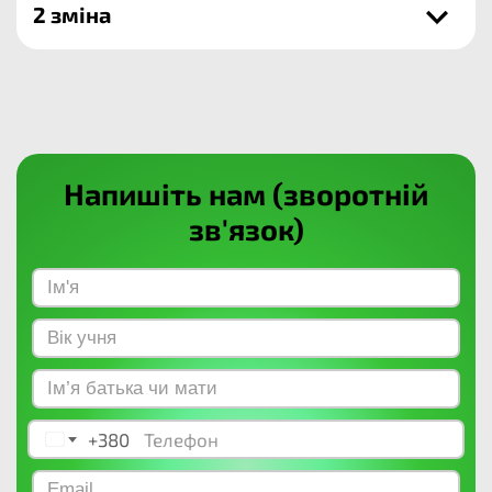
2 зміна
Напишіть нам (зворотній
зв'язок)
+380
Ukraine +380