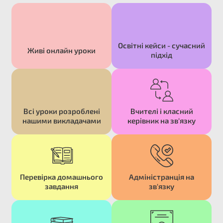
Освітні кейси - сучасний
Живі онлайн уроки​
підхід​
Всі уроки розроблені
Вчителі і класний
нашими викладачами​
керівник на зв'язку​
Перевірка домашнього
Адміністранція на
завдання​
зв'язку​