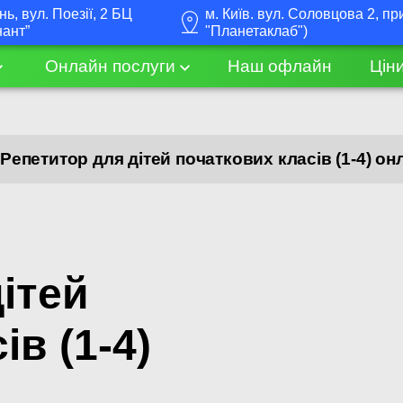
інь, вул. Поезії, 2 БЦ
м. Київ. вул. Соловцова 2, пр
нант”
"Планетаклаб")
Онлайн послуги
Наш офлайн
Цін
Репетитор для дітей початкових класів (1-4) он
ітей
в (1-4)