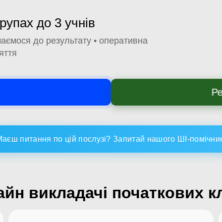
групах до 3 учнів
ймаємося до результату • оперативна
яття
Ре
Маєш питання по цій послузі? Запитай нашого ШІ-помічни
йн викладачі початкових к