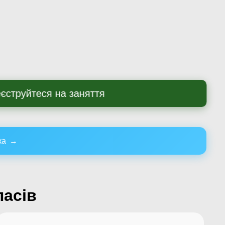
єструйтеся на заняття
ка
→
ласів