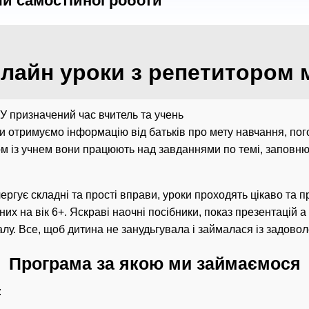
чи самостійної роботи
нлайн уроки з репетитором 
 У призначений час вчитель та учень
ми отримуємо інформацію від батьків про мету навчання, п
зом із учнем вони працюють над завданнями по темі, заповн
чергує складні та прості вправи, уроки проходять цікаво та
их на вік 6+. Яскраві наочні посібники, показ презентацій 
лу. Все, щоб дитина не занудьгувала і займалася із задово
Програма за якою ми займаємося
: