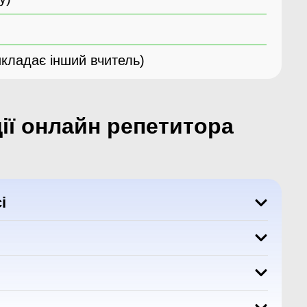
икладає інший вчитель)
дії онлайн репетитора
і