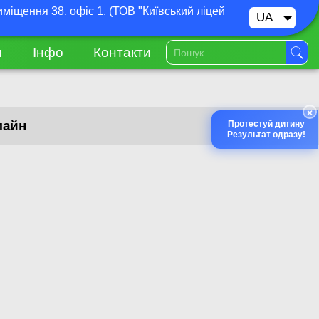
иміщення 38, офіс 1. (ТОВ "Київський ліцей
UA
RU
и
Інфо
Контакти
×
лайн
Протестуй дитину
Результат одразу!