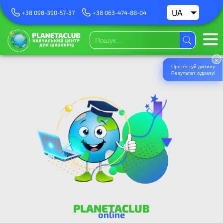
UA
RU
+38 098-390-57-37
+38 063-474-88-04
×
Протестуй дитину
Результат одразу!
PLANETACLUB
online