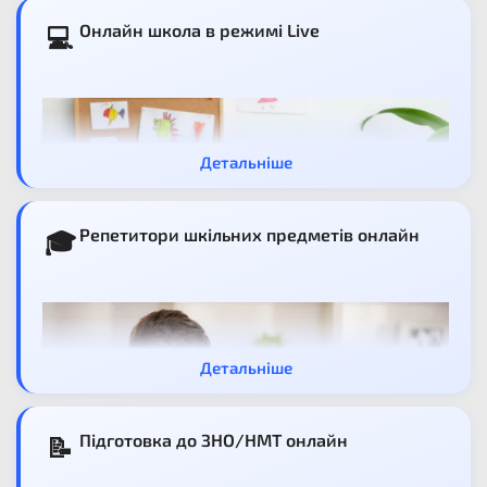
Онлайн школа в режимі Live
💻
Детальніше
Репетитори шкільних предметів онлайн
🎓
Детальніше
Наша онлайн школа – це простір, де діти
розкривають свої таланти. Уроки проходять наживо,
Підготовка до ЗНО/НМТ онлайн
📝
з педагогами, які надихають та допомагають
кожному учню. Невеликі класи до 8 осіб створюють