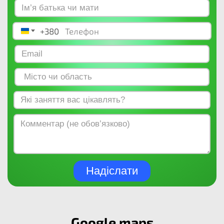
+380
Ukraine +380
Надіслати
Google maps