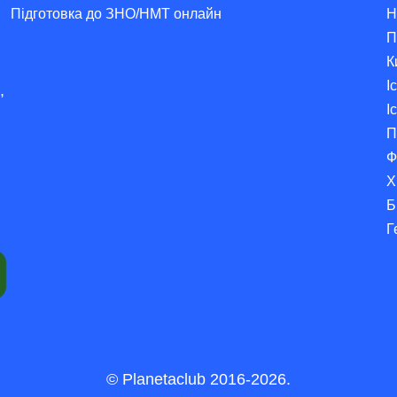
Підготовка до ЗНО/НМТ онлайн
Н
П
К
І
,
І
П
Ф
Х
Б
Г
© Planetaclub 2016-2026.