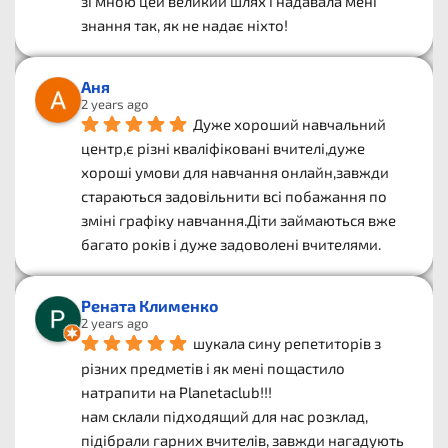
зі мною цей великий шлях і надавала мені 
знання так, як не надає ніхто!
Аня
2 years ago
Дуже хороший навчальний 
центр,є різні кваліфіковані вчителі,дуже 
хороші умови для навчання онлайн,завжди 
стараються задовільнити всі побажання по 
зміні графіку навчання.Діти займаються вже 
багато років і дуже задоволені вчителями.
Рената Клименко
2 years ago
шукала сину репетиторів з 
різних предметів і як мені пощастило 
натрапити на Planetaclub!!!
нам склали підходящий для нас розклад, 
підібрали гарних вчителів, завжди нагадують 