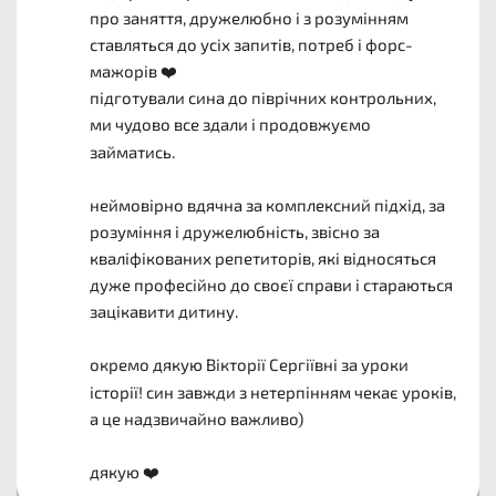
про заняття, дружелюбно і з розумінням 
ставляться до усіх запитів, потреб і форс-
мажорів ❤️
підготували сина до піврічних контрольних, 
ми чудово все здали і продовжуємо 
займатись.
неймовірно вдячна за комплексний підхід, за 
розуміння і дружелюбність, звісно за 
кваліфікованих репетиторів, які відносяться 
дуже професійно до своєї справи і стараються 
зацікавити дитину.
окремо дякую Вікторії Сергіївні за уроки 
історії! син завжди з нетерпінням чекає уроків, 
а це надзвичайно важливо)
дякую ❤️