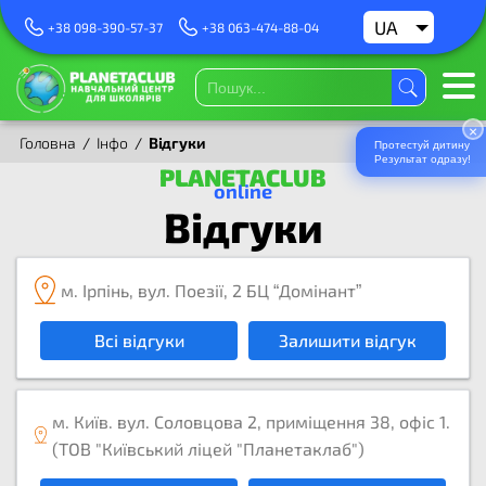
UA
RU
+38 098-390-57-37
+38 063-474-88-04
×
Головна
/
Інфо
/
Відгуки
Протестуй дитину
Результат одразу!
PLANETACLUB
online
Відгуки
м. Ірпінь, вул. Поезії, 2 БЦ “Домінант”
Всі відгуки
Залишити відгук
м. Київ. вул. Соловцова 2, приміщення 38, офіс 1.
(ТОВ "Київський ліцей "Планетаклаб")