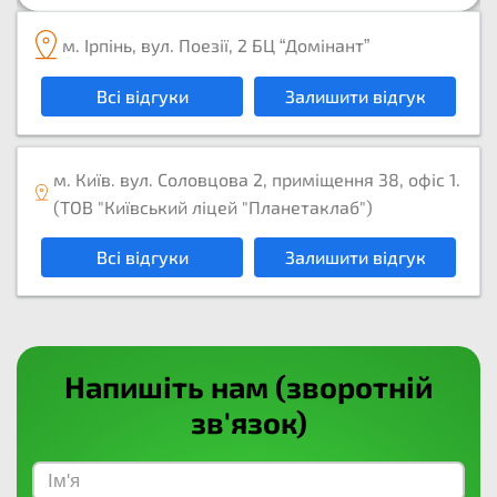
м. Ірпінь, вул. Поезії, 2 БЦ “Домінант”
Всі відгуки
Залишити відгук
м. Київ. вул. Соловцова 2, приміщення 38, офіс 1.
(ТОВ "Київський ліцей "Планетаклаб")
Всі відгуки
Залишити відгук
Напишіть нам (зворотній
зв'язок)