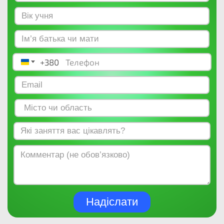
+380
Ukraine +380
Надіслати