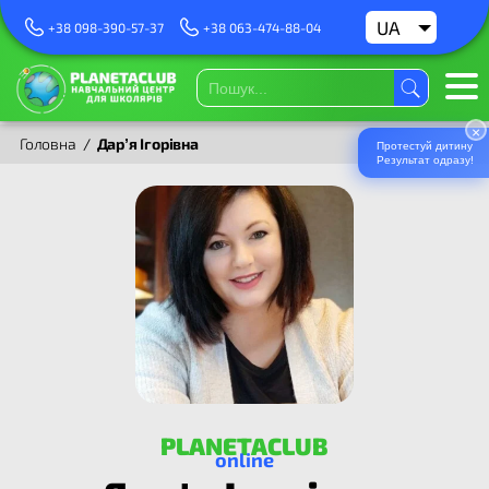
UA
RU
+38 098-390-57-37
+38 063-474-88-04
×
Головна
/
Дар’я Ігорівна
Протестуй дитину
Результат одразу!
PLANETACLUB
online