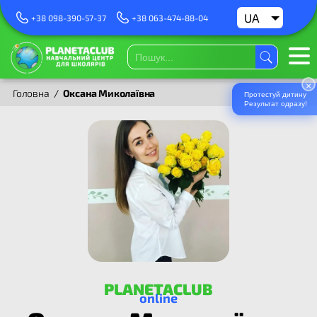
UA
RU
+38 098-390-57-37
+38 063-474-88-04
×
Головна
/
Оксана Миколаївна
Протестуй дитину
Результат одразу!
PLANETACLUB
online