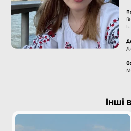
П
Г
Іс
До
До
Ос
М
Інші 