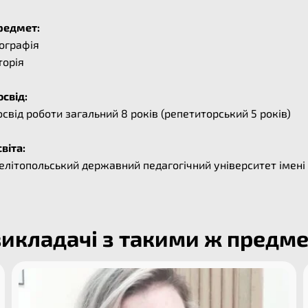
редмет:
еографія
торія
свід:
свід роботи загальний 8 років (репетиторський 5 років)
віта:
елітопольський державний педагогічний університет імені 
викладачі з такими ж предм