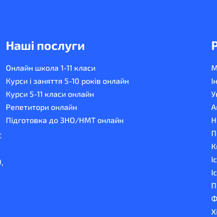
Наші послуги
Онлайн школа 1-11 класи
М
Курси і заняття 5-10 років онлайн
І
Курси 5-11 класи онлайн
У
Репетитори онлайн
А
Підготовка до ЗНО/НМТ онлайн
Н
П
с
К
І
,
І
П
Ф
Х