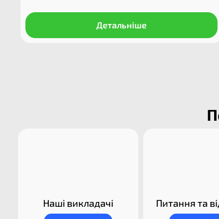
Детальніше
П
Наші викладачі​
Питання та ві