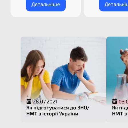
Детальніше
Детальні
28.07.2021
03.
Як підготуватися до ЗНО/
Як під
НМТ з історії України
НМТ з 