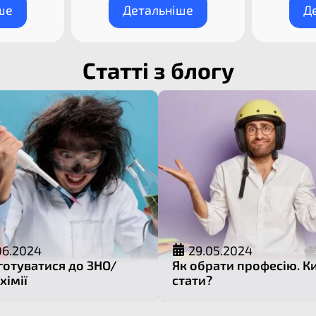
ше
Детальніше
Д
Статті з блогу
06.2024
29.05.2024
готуватися до ЗНО/
Як обрати професію. К
хімії
стати?