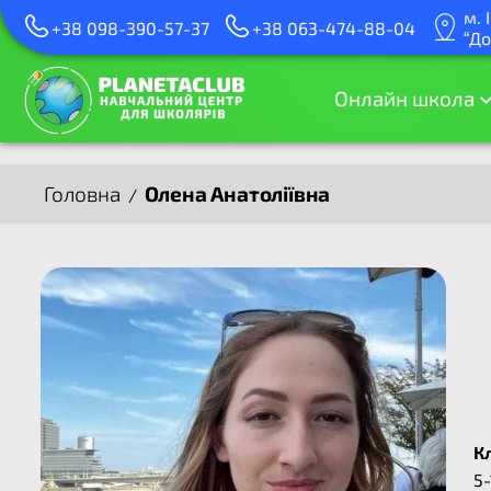
м. 
+38 098-390-57-37
+38 063-474-88-04
“До
Онлайн школа
Головна
Олена Анатоліївна
/
К
5-