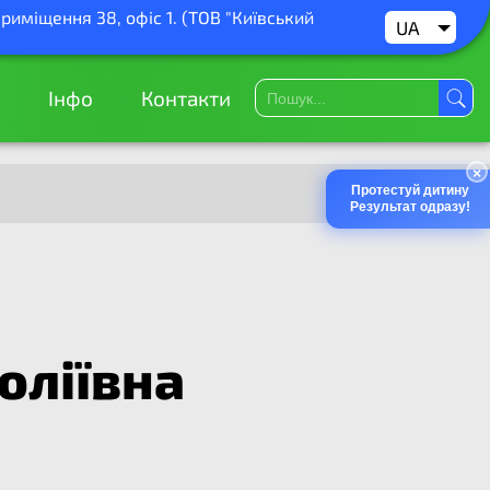
приміщення 38, офіс 1. (ТОВ "Київський
UA
RU
Інфо
Контакти
×
Протестуй дитину
Результат одразу!
оліївна