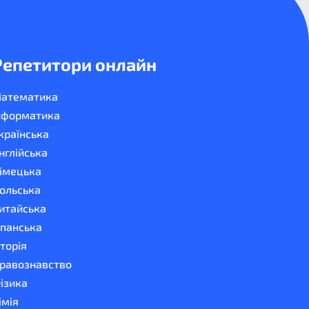
Репетитори онлайн
атематика
нформатика
країнська
нглійська
імецька
ольська
итайська
спанська
сторія
равознавство
ізика
імія