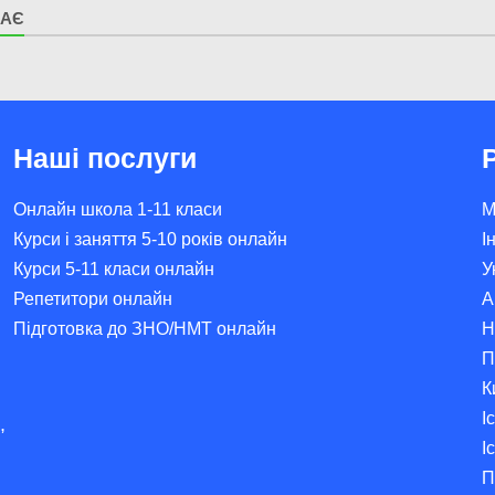
МАЄ
Наші послуги
Онлайн школа 1-11 класи
М
Курси і заняття 5-10 років онлайн
І
Курси 5-11 класи онлайн
У
Репетитори онлайн
А
Підготовка до ЗНО/НМТ онлайн
Н
П
К
І
,
І
П