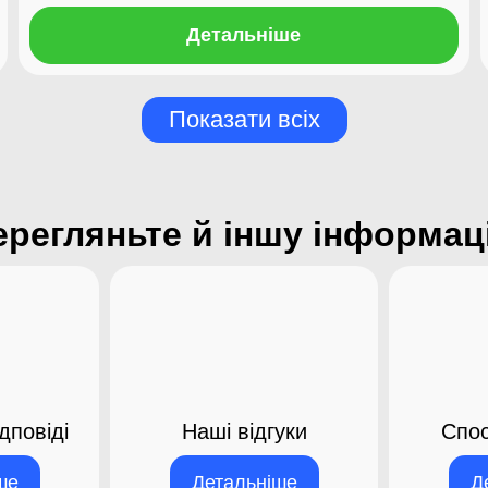
Детальніше
Показати всіх
ерегляньте й іншу інформац
дповіді
Наші відгуки
Спос
29.06.2021
ше
Детальніше
Д