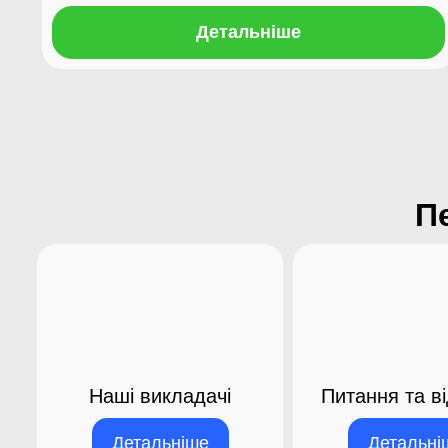
Детальніше
П
Наші викладачі​
Питання та ві
Детальніше
Детальні