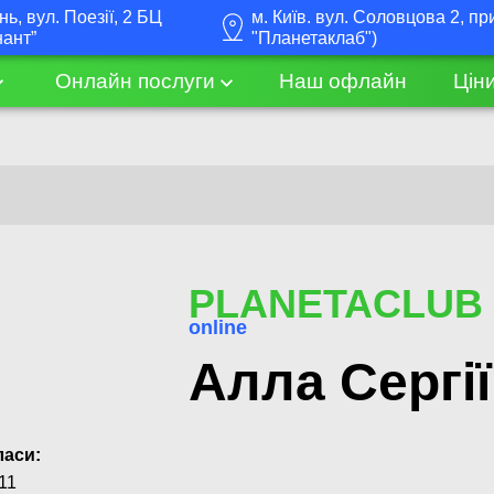
інь, вул. Поезії, 2 БЦ
м. Київ. вул. Соловцова 2, пр
нант”
"Планетаклаб")
Онлайн послуги
Наш офлайн
Цін
PLANETACLUB
online
Алла Сергі
ласи:
11