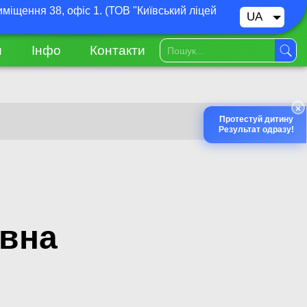
иміщення 38, офіс 1. (ТОВ "Київський ліцей
UA
RU
и
Інфо
Контакти
×
Протестуй дитину
Результат одразу!
ївна