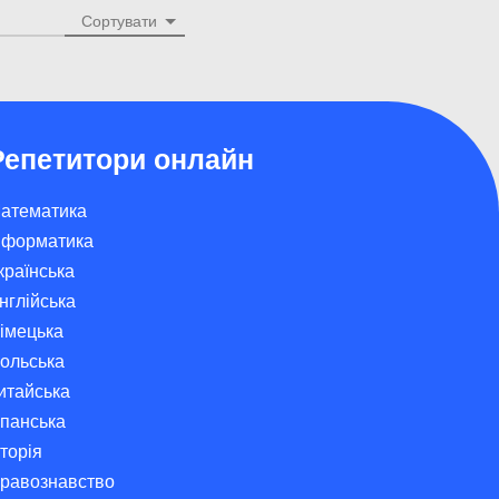
Сортувати
Репетитори онлайн
атематика
нформатика
країнська
нглійська
імецька
ольська
итайська
спанська
сторія
равознавство