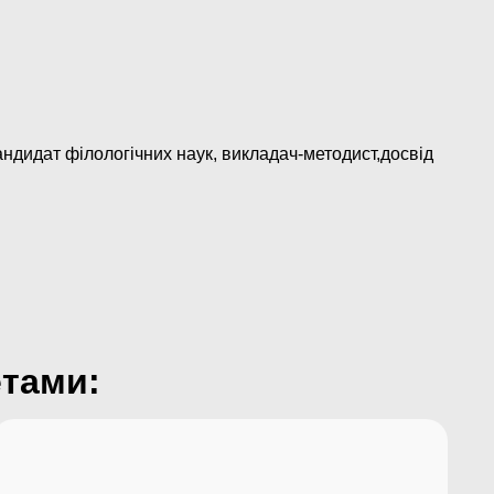
кандидат філологічних наук, викладач-методист,досвід
етами: