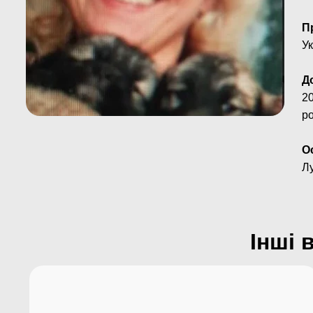
П
Ук
Д
20
ро
О
Лу
Інші 