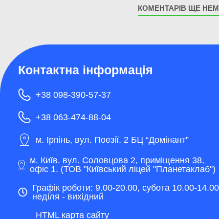
КОМЕНТАРІВ ЩЕ НЕ
Контактна інформація
+38 098-390-57-37
+38 063-474-88-04
м. Ірпінь, вул. Поезії, 2 БЦ “Домінант”
м. Київ. вул. Соловцова 2, приміщення 38,
офіс 1. (ТОВ "Київський ліцей "Планетаклаб")
Графік роботи: 9.00-20.00, субота 10.00-14.00
неділя - вихідний
HTML карта сайту