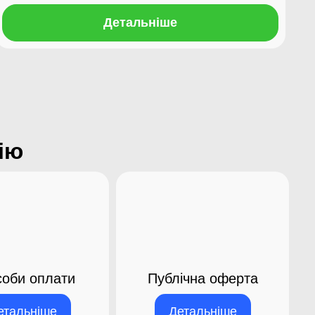
Детальніше
ію
оби оплати
Публічна оферта
етальніше
Детальніше