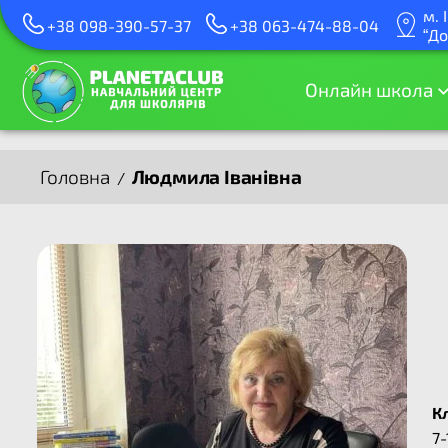
м. 
+38 098-390-57-37
+38 063-474-88-04
“До
Онлайн школа
Головна
Людмила Іванівна
/
К
7-