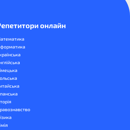
Репетитори онлайн
атематика
нформатика
країнська
нглійська
імецька
ольська
итайська
спанська
сторія
равознавство
ізика
імія