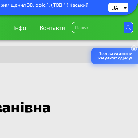
приміщення 38, офіс 1. (ТОВ "Київський
UA
RU
Інфо
Контакти
×
Протестуй дитину
Результат одразу!
анівна