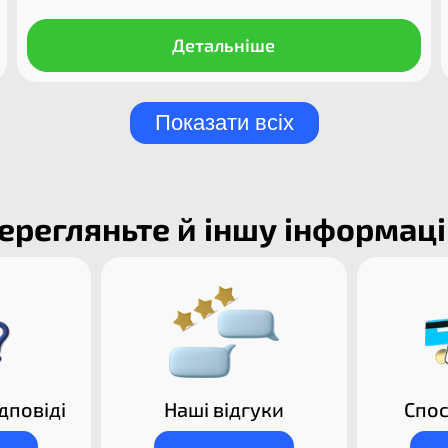
Детальніше
Показати всіх
ерегляньте й іншу інформац
дповіді
Наші відгуки
Спос