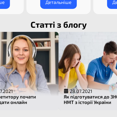
ше
Детальніше
Д
Статті з блогу
7.2021
28.07.2021
петитору почати
Як підготуватися до ЗН
дати онлайн
НМТ з історії України