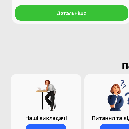
Детальніше
П
Наші викладачі​
Питання та ві