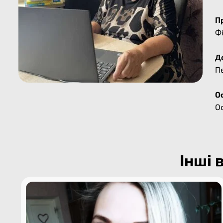
П
Ф
До
Пе
Ос
Ос
Інші 