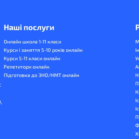
Наші послуги
Онлайн школа 1-11 класи
М
Курси і заняття 5-10 років онлайн
І
Курси 5-11 класи онлайн
У
Репетитори онлайн
А
Підготовка до ЗНО/НМТ онлайн
Н
П
с
К
І
,
І
П
Ф
Х