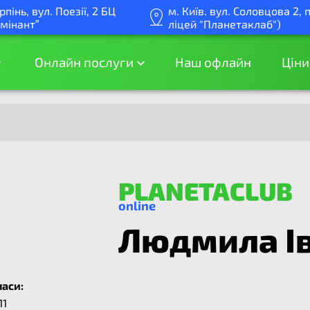
Ірпінь, вул. Поезії, 2 БЦ
м. Київ. вул. Соловцова 2, 
мінант”
ліцей "Планетаклаб")
Онлайн послуги
Наш офлайн
Ціни
PLANETACLUB
online
Людмила Ів
ласи:
11