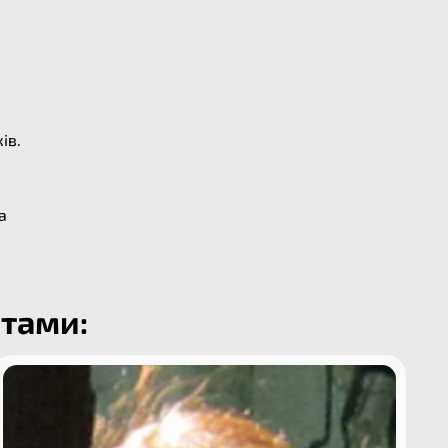
ів.
а
етами: