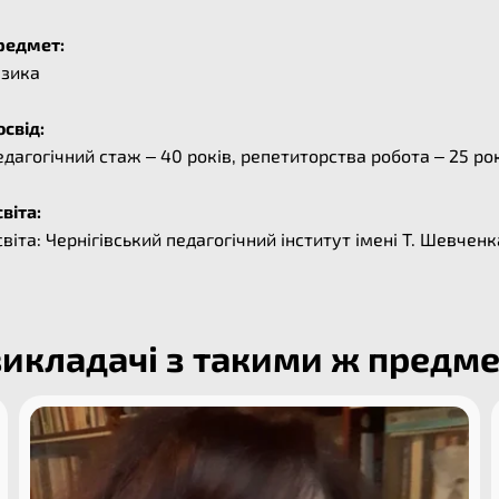
редмет:
ізика
свід:
дагогічний стаж – 40 років, репетиторства робота – 25 рок
віта:
віта: Чернігівський педагогічний інститут імені Т. Шевченк
викладачі з такими ж предм