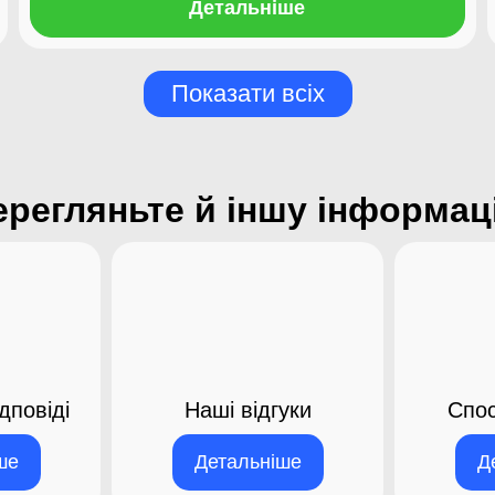
Детальніше
Показати всіх
ерегляньте й іншу інформац
дповіді
Наші відгуки
Спос
ше
Детальніше
Д