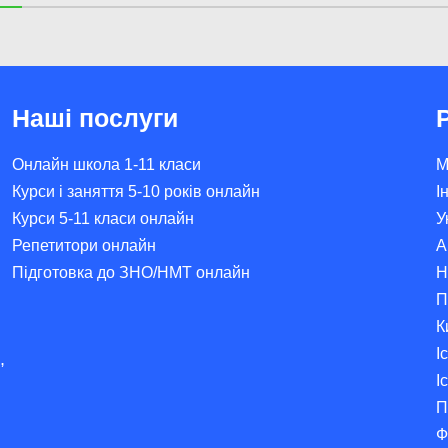
Наші послуги
Онлайн школа 1-11 класи
М
Курси і заняття 5-10 років онлайн
І
Курси 5-11 класи онлайн
У
Репетитори онлайн
А
Підготовка до ЗНО/НМТ онлайн
Н
П
К
І
,
І
П
Ф