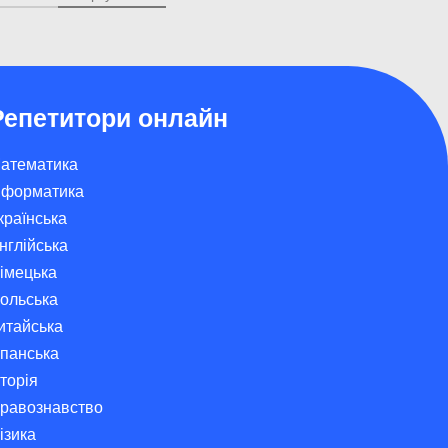
Репетитори онлайн
атематика
нформатика
країнська
нглійська
імецька
ольська
итайська
спанська
сторія
равознавство
ізика