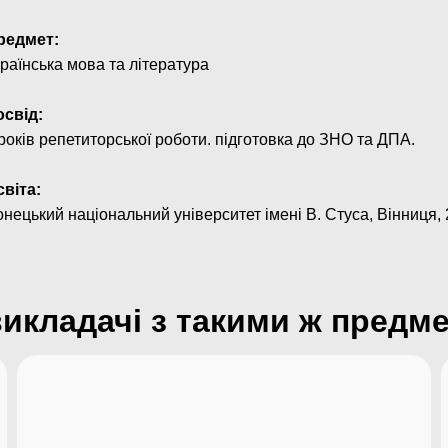
редмет:
раїнська мова та література
освід:
років репетиторської роботи. підготовка до ЗНО та ДПА.
світа:
нецький національний університет імені В. Стуса, Вінниця, 
викладачі з такими ж предм