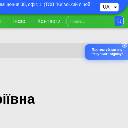
иміщення 38, офіс 1. (ТОВ "Київський ліцей
UA
RU
и
Інфо
Контакти
×
Протестуй дитину
Результат одразу!
іївна