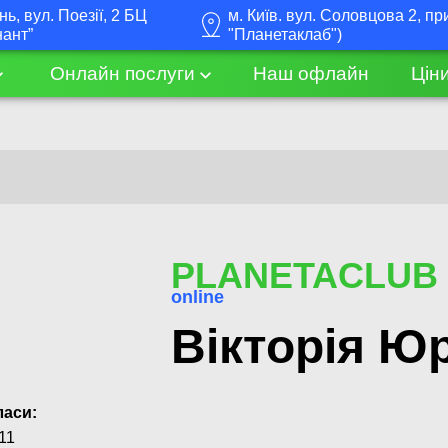
інь, вул. Поезії, 2 БЦ
м. Київ. вул. Соловцова 2, пр
нант”
"Планетаклаб")
Онлайн послуги
Наш офлайн
Цін
PLANETACLUB
online
Вікторія Юр
ласи:
11