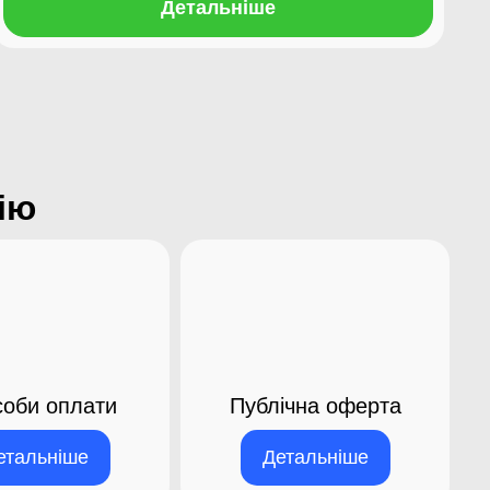
Детальніше
ію
оби оплати
Публічна оферта
етальніше
Детальніше