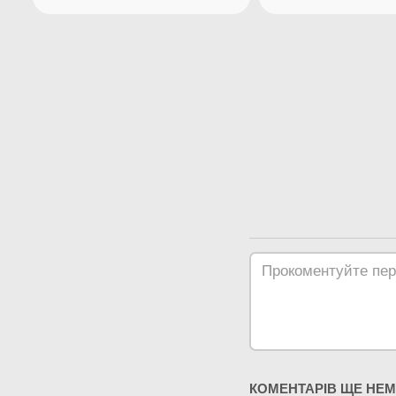
24.
29.04.2024
Як зро
Сімейне навчання, що це?
матем
КОМЕНТАРІВ ЩЕ НЕ