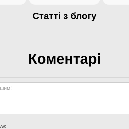
09.2021
зуміти і вивчити
01.10.2020
Статті з блогу
атику
Що таке ЗНО, ДПА?
Коментарі
МАЄ